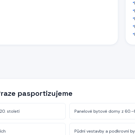
Praze
pasportizujeme
0. století
Panelové bytové domy z 60.–8
ích
Půdní vestavby a podkrovní b