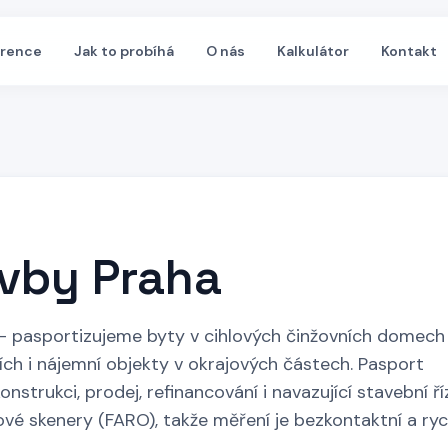
erence
Jak to probíhá
O nás
Kalkulátor
Kontakt
avby Praha
– pasportizujeme byty v cihlových činžovních domech
ích i nájemní objekty v okrajových částech. Pasport
strukci, prodej, refinancování i navazující stavební říz
é skenery (FARO), takže měření je bezkontaktní a rych