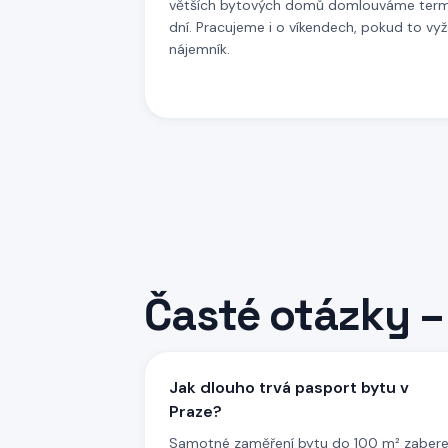
větších bytových domů domlouváme term
dní. Pracujeme i o víkendech, pokud to v
nájemník.
Časté otázky 
Jak dlouho trvá pasport bytu v
Praze?
Samotné zaměření bytu do 100 m² zaber