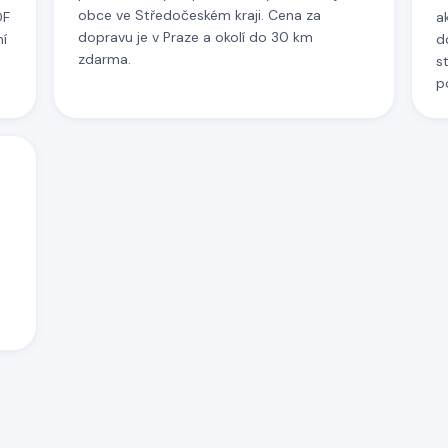
obce ve Středočeském kraji. Cena za
DF
a
dopravu je v Praze a okolí do 30 km
í
d
zdarma.
s
p