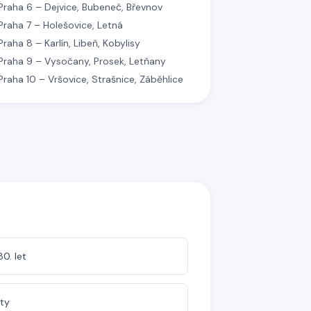
Praha 6 – Dejvice, Bubeneč, Břevnov
Praha 7 – Holešovice, Letná
Praha 8 – Karlín, Libeň, Kobylisy
Praha 9 – Vysočany, Prosek, Letňany
Praha 10 – Vršovice, Strašnice, Záběhlice
0. let
yty