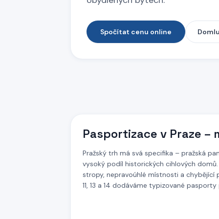
obydlených bytech.
Spočítat cenu online
Domlu
Pasportizace
v Praze
– 
Pražský trh má svá specifika – pražská p
vysoký podíl historických cihlových domů. U
stropy, nepravoúhlé místnosti a chybějící
11, 13 a 14 dodáváme typizované pasporty 