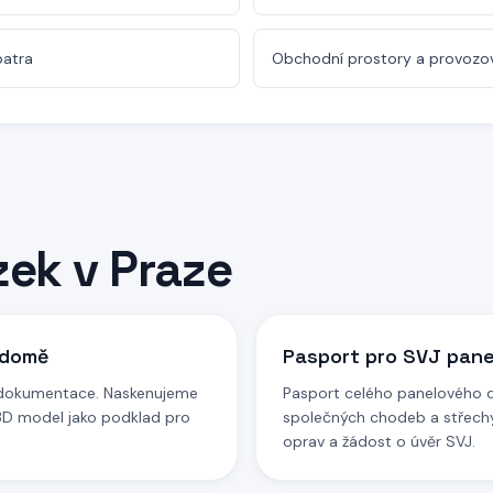
patra
Obchodní prostory a provozov
ázek
v Praze
 domě
Pasport pro SVJ pan
é dokumentace. Naskenujeme
Pasport celého panelového d
 3D model jako podklad pro
společných chodeb a střechy.
oprav a žádost o úvěr SVJ.