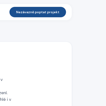
Nezávazně poptat projekt
 v
ení.
lé i v