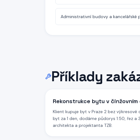
Administrativní budovy a kancelářské 
Příklady zak
Rekonstrukce bytu v činžovním
Klient kupuje byt v Praze 2 bez výkresov
byt za 1 den, dodáme půdorys 1:50, řez a
architekta a projektanta TZB.