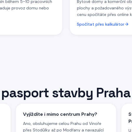
ín během 5–10 pracovních
Bytové domy a komerční obje
yžaduje provoz domu nebo
plochy a požadovaného výst
cenu spočítáte přes online k
Spočítat přes kalkulátor
– pasport stavby
Praha
Vyjíždíte i mimo centrum Prahy?
S
P
Ano, obsluhujeme celou Prahu od Vinoře
přes Stodůlky až po Modřany a navazující
e
U