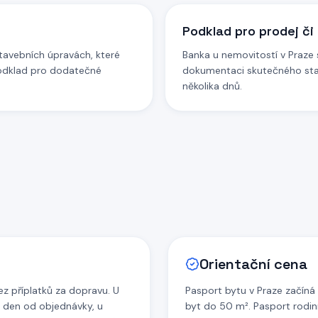
Podklad pro prodej či
tavebních úpravách, které
Banka u nemovitostí v Praze s
odklad pro dodatečné
dokumentaci skutečného st
několika dnů.
Orientační cena
ez příplatků za dopravu. U
Pasport bytu v Praze začín
 den od objednávky, u
byt do 50 m². Pasport rod