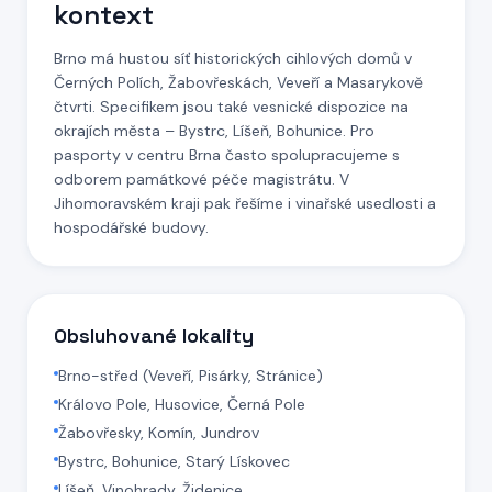
kontext
Brno má hustou síť historických cihlových domů v
Černých Polích, Žabovřeskách, Veveří a Masarykově
čtvrti. Specifikem jsou také vesnické dispozice na
okrajích města – Bystrc, Líšeň, Bohunice. Pro
pasporty v centru Brna často spolupracujeme s
odborem památkové péče magistrátu. V
Jihomoravském kraji pak řešíme i vinařské usedlosti a
hospodářské budovy.
Obsluhované lokality
Brno-střed (Veveří, Pisárky, Stránice)
Královo Pole, Husovice, Černá Pole
Žabovřesky, Komín, Jundrov
Bystrc, Bohunice, Starý Lískovec
Líšeň, Vinohrady, Židenice