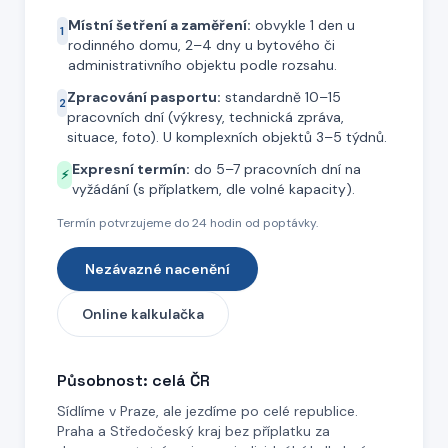
Místní šetření a zaměření:
obvykle 1 den u
1
rodinného domu, 2–4 dny u bytového či
administrativního objektu podle rozsahu.
Zpracování pasportu:
standardně 10–15
2
pracovních dní (výkresy, technická zpráva,
situace, foto). U komplexních objektů 3–5 týdnů.
Expresní termín:
do 5–7 pracovních dní na
⚡
vyžádání (s příplatkem, dle volné kapacity).
Termín potvrzujeme do 24 hodin od poptávky.
Nezávazné nacenění
Online kalkulačka
Působnost: celá ČR
Sídlíme v Praze, ale jezdíme po celé republice.
Praha a Středočeský kraj bez příplatku za