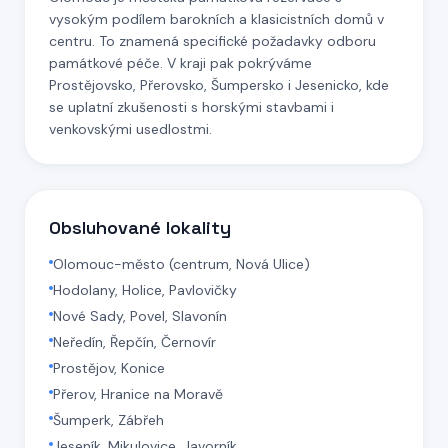
vysokým podílem barokních a klasicistních domů v
centru. To znamená specifické požadavky odboru
památkové péče. V kraji pak pokrýváme
Prostějovsko, Přerovsko, Šumpersko i Jesenicko, kde
se uplatní zkušenosti s horskými stavbami i
venkovskými usedlostmi.
Obsluhované lokality
Olomouc-město (centrum, Nová Ulice)
Hodolany, Holice, Pavlovičky
Nové Sady, Povel, Slavonín
Neředín, Řepčín, Černovír
Prostějov, Konice
Přerov, Hranice na Moravě
Šumperk, Zábřeh
Jeseník, Mikulovice, Javorník