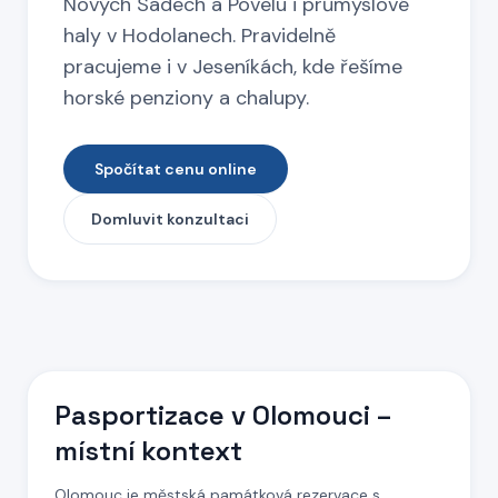
Nových Sadech a Povelu i průmyslové
haly v Hodolanech. Pravidelně
pracujeme i v Jeseníkách, kde řešíme
horské penziony a chalupy.
Spočítat cenu online
Domluvit konzultaci
Pasportizace
v Olomouci
–
místní kontext
Olomouc je městská památková rezervace s