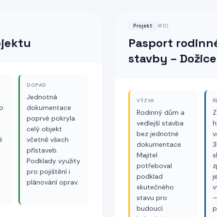
#
10
Projekt
bjektu
Pasport rodinn
stavby – Dožice
DOPAD
Jednotná
VÝZVA
Ř
o
dokumentace
Rodinný dům a
Z
poprvé pokryla
vedlejší stavba
h
celý objekt
bez jednotné
v
é
včetně všech
dokumentace.
3
přístaveb.
Majitel
s
Podklady využity
potřeboval
z
pro pojištění i
podklad
j
plánování oprav.
skutečného
v
stavu pro
–
budoucí
p