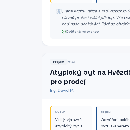
„
Pana Kroftu velice a rádi doporučuj
hlavně profesionální přístup. Vše p
nad naše očekávání. Rádi se obrátí
Ověřená reference
#
03
Projekt
Atypický byt na Hvězd
pro prodej
Ing. David M.
VÝZVA
ŘEŠENÍ
Velký, výrazně
Zaměření celé
atypický byt s
bytu skenerem