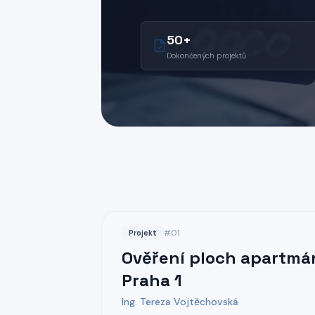
50+
Dokončených projektů
#
01
Projekt
Ověření ploch apartm
Praha 1
Ing. Tereza Vojtěchovská