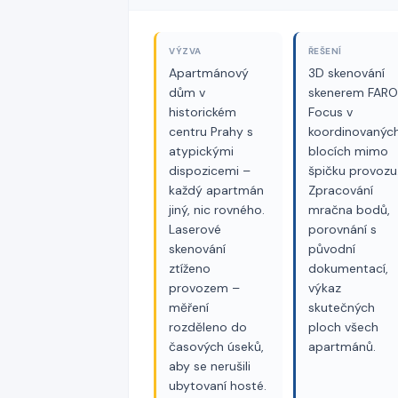
VÝZVA
ŘEŠENÍ
Apartmánový
3D skenování
dům v
skenerem FARO
historickém
Focus v
centru Prahy s
koordinovanýc
atypickými
blocích mimo
dispozicemi –
špičku provozu
každý apartmán
Zpracování
jiný, nic rovného.
mračna bodů,
Laserové
porovnání s
skenování
původní
ztíženo
dokumentací,
provozem –
výkaz
měření
skutečných
rozděleno do
ploch všech
časových úseků,
apartmánů.
aby se nerušili
ubytovaní hosté.