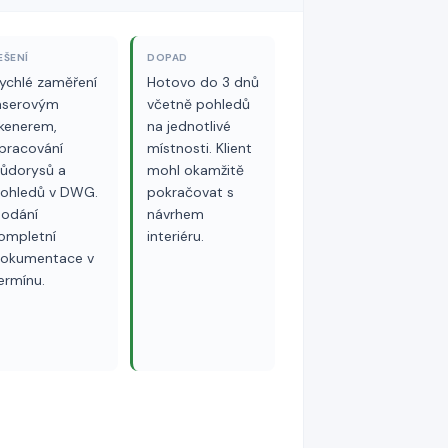
EŠENÍ
DOPAD
ychlé zaměření
Hotovo do 3 dnů
aserovým
včetně pohledů
kenerem,
na jednotlivé
pracování
místnosti. Klient
ůdorysů a
mohl okamžitě
ohledů v DWG.
pokračovat s
odání
návrhem
ompletní
interiéru.
okumentace v
ermínu.