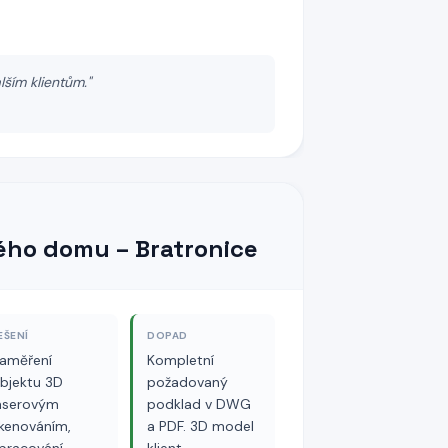
lším klientům.
"
ého domu – Bratronice
EŠENÍ
DOPAD
aměření
Kompletní
bjektu 3D
požadovaný
aserovým
podklad v DWG
kenováním,
a PDF. 3D model