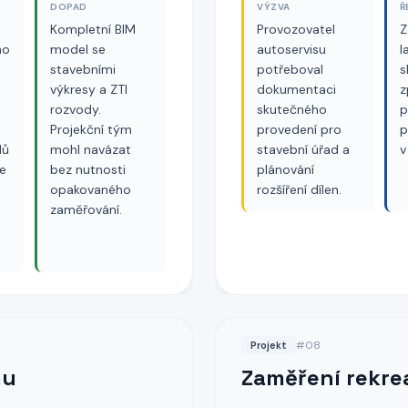
DOPAD
VÝZVA
Ř
Kompletní BIM
Provozovatel
Z
ho
model se
autoservisu
l
stavebními
potřeboval
s
výkresy a ZTI
dokumentaci
z
rozvody.
skutečného
p
Projekční tým
provedení pro
p
dů
mohl navázat
stavební úřad a
v
e
bez nutnosti
plánování
opakovaného
rozšíření dílen.
zaměřování.
#
08
Projekt
mu
Zaměření rekre