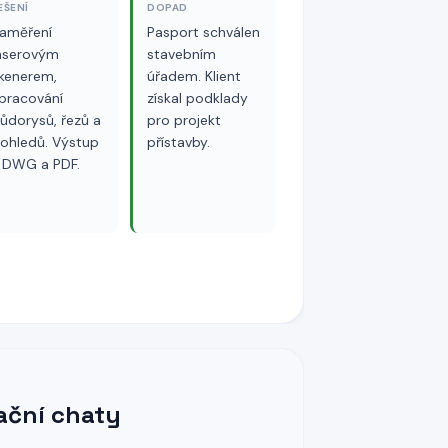
EŠENÍ
DOPAD
aměření
Pasport schválen
aserovým
stavebním
kenerem,
úřadem. Klient
pracování
získal podklady
ůdorysů, řezů a
pro projekt
ohledů. Výstup
přístavby.
 DWG a PDF.
ační chaty