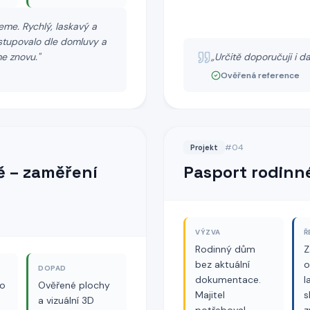
eme. Rychlý, laskavý a
ostupovalo dle domluvy a
me znovu.
"
„
Určitě doporučuji i da
Ověřená reference
#
04
Projekt
ě – zaměření
Pasport rodinn
VÝZVA
Ř
Rodinný dům
Z
bez aktuální
o
DOPAD
dokumentace.
l
ho
Ověřené plochy
Majitel
s
a vizuální 3D