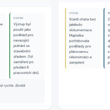
VÝZVA
Ř
DOPAD
Starší chata bez
Z
me
Výstup byl
jakékoliv
o
použit jako
dokumentace.
z
podklad pro
Majitelka
v
navazující
potřebovala
d
jednání se
podklady pro
s
stavebním
plánovanou
s
úřadem. Od
rekonstrukci a
p
zaměření po
zateplení.
p
předání 8
pracovních dnů.
é rychle. Skvělá