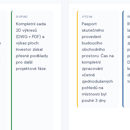
DOPAD
VÝZVA
Ř
Kompletní sada
Pasport
R
2D výkresů
skutečného
l
(DWG + PDF) a
provedení
s
h
výkaz ploch.
budoucího
z
Investor získal
obchodního
p
.
přesné podklady
prostoru. Čas na
p
pro další
kompletní
D
projektové fáze.
zpracování
k
včetně
d
zjednodušených
t
pohledů na
místnosti byl
pouhé 3 dny.