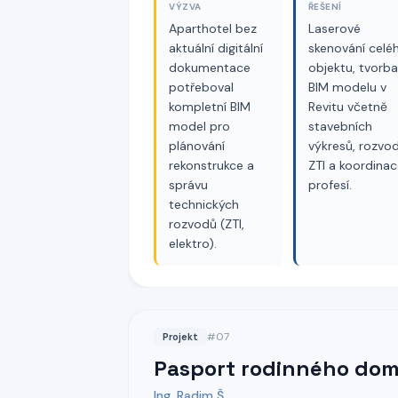
VÝZVA
ŘEŠENÍ
Aparthotel bez
Laserové
aktuální digitální
skenování celé
dokumentace
objektu, tvorba
potřeboval
BIM modelu v
kompletní BIM
Revitu včetně
model pro
stavebních
plánování
výkresů, rozvo
rekonstrukce a
ZTI a koordinac
správu
profesí.
technických
rozvodů (ZTI,
elektro).
#
07
Projekt
Pasport rodinného do
Ing. Radim Š.