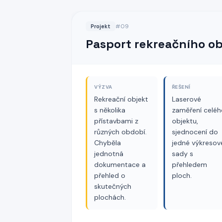
#
09
Projekt
Pasport rekreačního o
VÝZVA
ŘEŠENÍ
Rekreační objekt
Laserové
s několika
zaměření celéh
přístavbami z
objektu,
různých období.
sjednocení do
Chyběla
jedné výkresov
jednotná
sady s
dokumentace a
přehledem
přehled o
ploch.
skutečných
plochách.