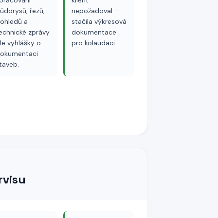
pracování
klient
ůdorysů, řezů,
nepožadoval –
ohledů a
stačila výkresová
echnické zprávy
dokumentace
le vyhlášky o
pro kolaudaci.
okumentaci
taveb.
rvisu