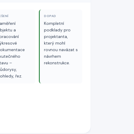
EŠENÍ
DOPAD
aměření
Kompletní
bjektu a
podklady pro
pracování
projektanta,
ýkresové
který mohl
okumentace
rovnou navázat s
kutečného
návrhem
tavu –
rekonstrukce.
ůdorysy,
ohledy, řez.