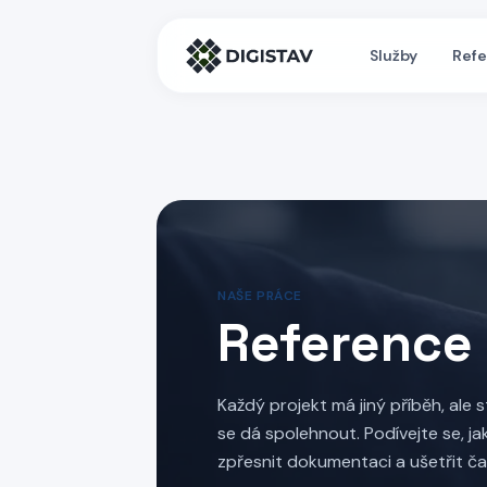
Služby
Ref
NAŠE PRÁCE
Reference 
Každý projekt má jiný příběh, ale 
se dá spolehnout. Podívejte se, j
zpřesnit dokumentaci a ušetřit čas