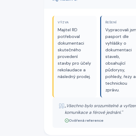
VÝZVA
ŘEŠENÍ
Majitel RD
Vypracovali js
potřeboval
pasport dle
dokumentaci
vyhlášky o
skutečného
dokumentaci
provedení
staveb,
stavby pro účely
obsahující
rekolaudace a
půdorysy,
následný prodej.
pohledy, řezy a
technickou
zprávu.
„
Všechno bylo srozumitelné a vyřízen
komunikace a férové jednání.
"
Ověřená reference