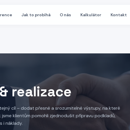
erence
Jak to probíhá
O nás
Kalkulátor
Kontakt
& realizace
stejný cíl – dodat přesné a srozumitelné výstupy, na které
ak jsme klientům pomohli zjednodušit přípravu podkladů,
 i náklady.