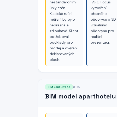
nestandardními
FARO Focus,
úhly stěn.
vytvoření
Klasické ruční
přesného
měření by bylo
půdorysu a 3D
nepřesné a
vizuálního
zdlouhavé. Klient
půdorysu pro
potřeboval
realitní
podklady pro
prezentaci.
prodej a ověření
deklarovaných
ploch.
#
05
BIM konzultace
BIM model aparthotelu