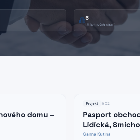
6
Ukázkových studií
#
02
Projekt
ánového domu –
Pasport obchod
Lidická, Smích
Ganna Kutina