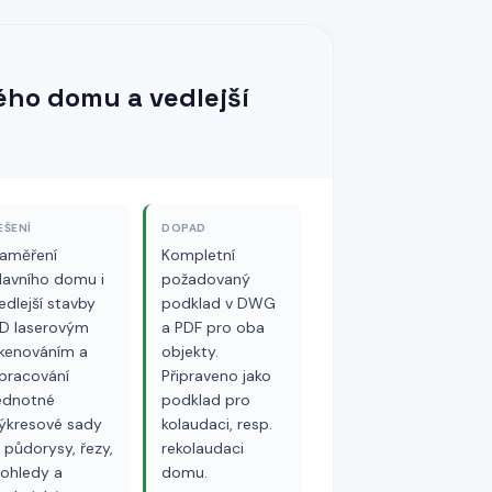
ého domu a vedlejší
EŠENÍ
DOPAD
aměření
Kompletní
lavního domu i
požadovaný
edlejší stavby
podklad v DWG
D laserovým
a PDF pro oba
kenováním a
objekty.
pracování
Připraveno jako
ednotné
podklad pro
ýkresové sady
kolaudaci, resp.
 půdorysy, řezy,
rekolaudaci
ohledy a
domu.