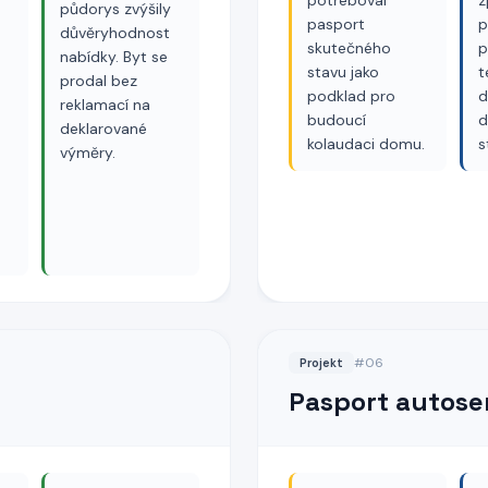
potřeboval
z
půdorys zvýšily
pasport
p
důvěryhodnost
skutečného
p
nabídky. Byt se
stavu jako
t
prodal bez
podklad pro
d
reklamací na
budoucí
d
deklarované
kolaudaci domu.
s
výměry.
#
06
Projekt
Pasport autose