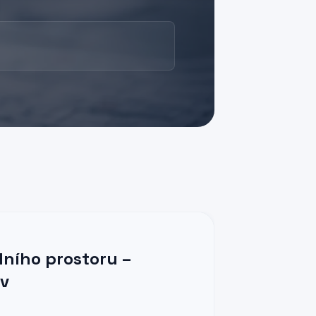
ního prostoru –
ov