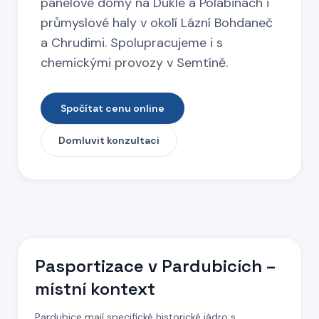
panelové domy na Dukle a Polabinách i
průmyslové haly v okolí Lázní Bohdaneč
a Chrudimi. Spolupracujeme i s
chemickými provozy v Semtíně.
Spočítat cenu online
Domluvit konzultaci
Pasportizace
v Pardubicích
–
místní kontext
Pardubice mají specifické historické jádro s