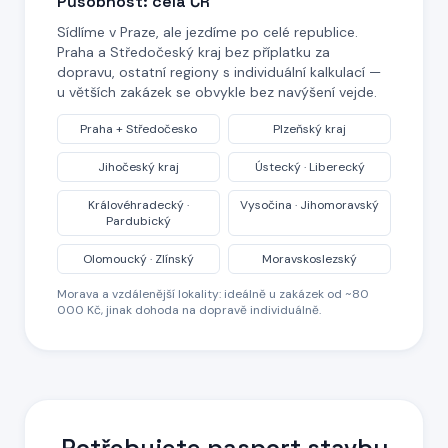
Působnost: celá ČR
Sídlíme v Praze, ale jezdíme po celé republice.
Praha a Středočeský kraj bez příplatku za
dopravu, ostatní regiony s individuální kalkulací —
u větších zakázek se obvykle bez navýšení vejde.
Praha + Středočesko
Plzeňský kraj
Jihočeský kraj
Ústecký · Liberecký
Královéhradecký ·
Vysočina · Jihomoravský
Pardubický
Olomoucký · Zlínský
Moravskoslezský
Morava a vzdálenější lokality: ideálně u zakázek od ~80
000 Kč, jinak dohoda na dopravě individuálně.
Potřebujete pasport stavby