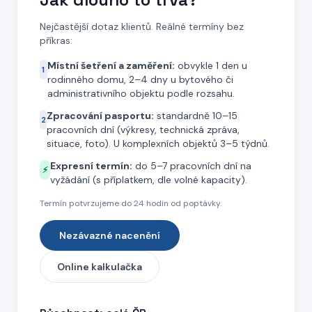
Nejčastější dotaz klientů. Reálné termíny bez
příkras:
Místní šetření a zaměření:
obvykle 1 den u
1
rodinného domu, 2–4 dny u bytového či
administrativního objektu podle rozsahu.
Zpracování pasportu:
standardně 10–15
2
pracovních dní (výkresy, technická zpráva,
situace, foto). U komplexních objektů 3–5 týdnů.
Expresní termín:
do 5–7 pracovních dní na
⚡
vyžádání (s příplatkem, dle volné kapacity).
Termín potvrzujeme do 24 hodin od poptávky.
Nezávazné nacenění
Online kalkulačka