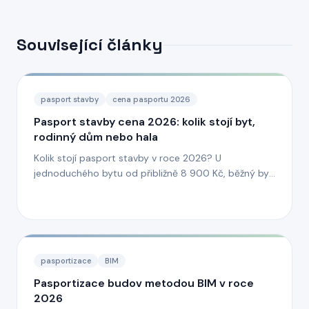
Související články
pasport stavby
cena pasportu 2026
Pasport stavby cena 2026: kolik stojí byt,
rodinný dům nebo hala
Kolik stojí pasport stavby v roce 2026? U
jednoduchého bytu od přibližně 8 900 Kč, běžný byt
nejčastěji 12 900–18 900 Kč, rodinný dům 29 900–
59 900 Kč. Větší objekty, bytové domy,
administrativní budovy, provozní objekty a haly se
oceňují individuálně podle rozsahu zaměření, podlaží
a požadovaných výstupů.
pasportizace
BIM
Pasportizace budov metodou BIM v roce
2026