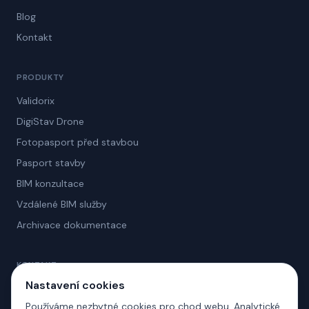
Blog
Kontakt
PRODUKTY
Validorix
DigiStav Drone
Fotopasport před stavbou
Pasport stavby
BIM konzultace
Vzdálené BIM služby
Archivace dokumentace
KONTAKT
Nastavení cookies
info@digistav.cz
Používáme nezbytné cookies pro chod webu. Analytické