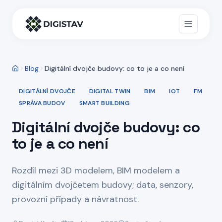
Blog
Digitální dvojče budovy: co to je a co není
DIGITÁLNÍ DVOJČE
DIGITAL TWIN
BIM
IOT
FM
SPRÁVA BUDOV
SMART BUILDING
Digitální dvojče budovy: co
to je a co není
Rozdíl mezi 3D modelem, BIM modelem a
digitálním dvojčetem budovy; data, senzory,
provozní případy a návratnost.