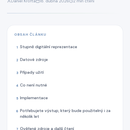
Daniel Krofta
18. dubna 2026
2
min čtení
OBSAH ČLÁNKU
Stupně digitální reprezentace
1
Datové zdroje
2
Případy užití
3
Co není nutné
4
Implementace
5
Potřebujete výstup, který bude použitelný i za
6
několik let
Ověřené zdroje a další čtení
7