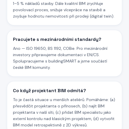
1–5 % nákladů stavby. Dále kvalitní BIM zrychluje
povolovací proces, snižuje vícepráce na stavbě a
zvyšuje hodnotu nemovitosti při prodeji (digital twin).
Pracujete s mezinárodními standardy?
Ano — ISO 19650, BS 1192, COBie. Pro mezinárodní
investory připravujeme dokumentaci v EN/CS.
Spolupracujeme s buildingSMART a jsme součástí
české BIM komunity.
Co když projektant BIM odmítá?
To je častá situace u menších ateliérů. Pomáháme: (a)
přesvědčit projektanta o přínosech, (b) najít BIM
projektanta v naší síti, (c) přidat BIM specialistu jako
externí kontrolu nad klasickým projektem, (d) vytvořit
BIM model retrospektivně z 2D výkresů.