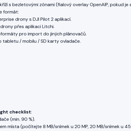
kříží s bezletovými zónami (fialový overlay OpenAIP, pokud je a
e formát:
rprise drony s DJI Pilot 2 aplikací.
rony přes aplikaci Litchi.
oformáty pro import do jiných plánovačů.
 tabletu / mobilu / SD karty ovladače.
ight checklist
:
dače (min. 90 %).
kem místa (počítejte 8 MB/snímek u 20 MP, 20 MB/snímek u 45