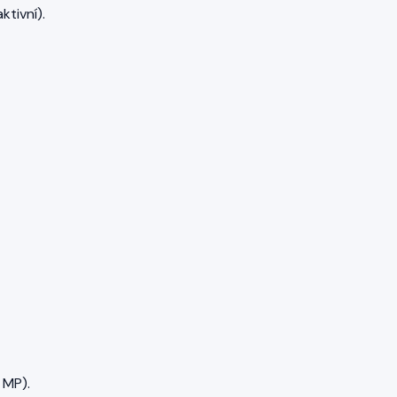
ktivní).
 MP).