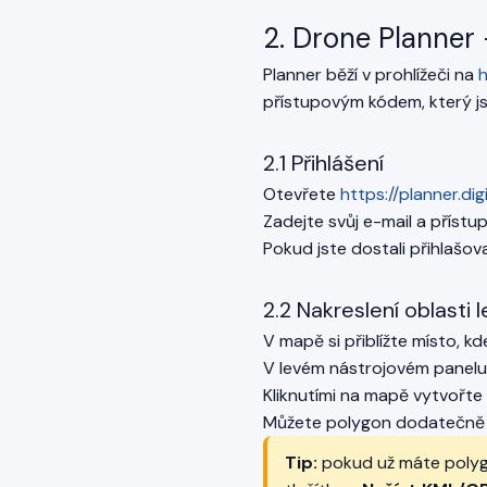
2. Drone Planner
Planner běží v prohlížeči na
h
přístupovým kódem, který jst
2.1 Přihlášení
Otevřete
https://planner.dig
Zadejte svůj e-mail a přístu
Pokud jste dostali přihlašova
2.2 Nakreslení oblasti l
V mapě si přiblížte místo, k
V levém nástrojovém panelu 
Kliknutími na mapě vytvořte 
Můžete polygon dodatečně u
Tip:
pokud už máte polygo