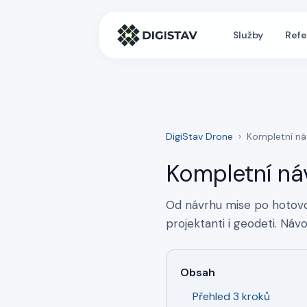
Služby
Ref
DigiStav Drone
›
Kompletní n
Kompletní náv
Od návrhu mise po hotovo
projektanti i geodeti. Náv
Obsah
Přehled 3 kroků