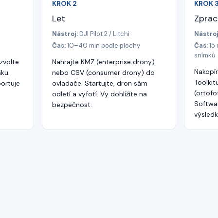
KROK
2
KROK
Let
Zprac
Nástroj:
DJI Pilot 2 / Litchi
Nástroj
Čas:
10–40 min podle plochy
Čas:
15
snímků
zvolte
Nahrajte KMZ (enterprise drony)
Nakopí
šku.
nebo CSV (consumer drony) do
Toolkit
portuje
ovladače. Startujte, dron sám
(ortofo
odletí a vyfotí. Vy dohlížíte na
Softwar
bezpečnost.
výsledk