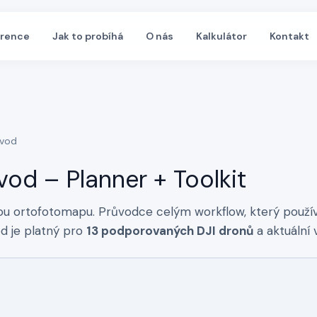
erence
Jak to probíhá
O nás
Kalkulátor
Kontakt
ávod
od – Planner + Toolkit
u ortofotomapu. Průvodce celým workflow, který používaj
od je platný pro
13 podporovaných DJI dronů
a aktuální 