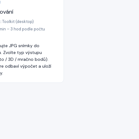
3
ování
:
Toolkit (desktop)
 min – 3 hod podle počtu
rujte JPG snímky do
u. Zvolte typ výstupu
to / 3D / mračno bodů).
e odbaví výpočet a uloží
y.