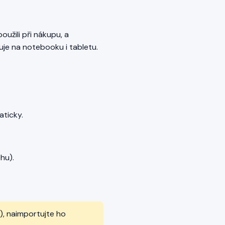
použili při nákupu, a
guje na notebooku i tabletu.
aticky.
hu).
), naimportujte ho