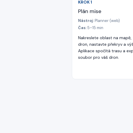
KROK
1
Plán mise
Nástroj:
Planner (web)
Čas:
5–15 min
Nakreslete oblast na mapě, 
dron, nastavte překryv a vý
Aplikace spočítá trasu a ex
soubor pro váš dron.