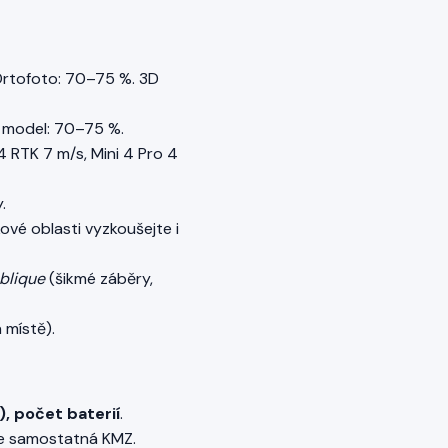
Ortofoto: 70–75 %. 3D
D model: 70–75 %.
 RTK 7 m/s, Mini 4 Pro 4
.
vé oblasti vyzkoušejte i
blique
(šikmé záběry,
 místě).
), počet baterií
.
 je samostatná KMZ.