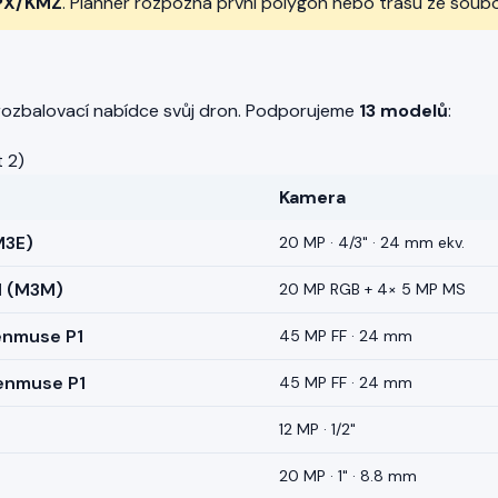
PX/KMZ
. Planner rozpozná první polygon nebo trasu ze soubo
rozbalovací nabídce svůj dron. Podporujeme
13 modelů
:
t 2)
Kamera
M3E)
20 MP · 4/3" · 24 mm ekv.
al (M3M)
20 MP RGB + 4× 5 MP MS
enmuse P1
45 MP FF · 24 mm
Zenmuse P1
45 MP FF · 24 mm
12 MP · 1/2"
20 MP · 1" · 8.8 mm