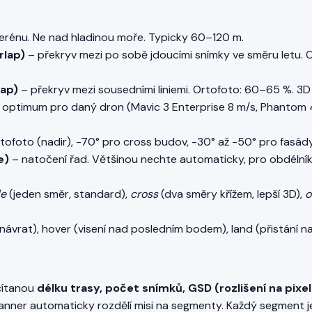
erénu. Ne nad hladinou moře. Typicky 60–120 m.
rlap)
– překryv mezi po sobě jdoucími snímky ve směru letu. 
lap)
– překryv mezi sousedními liniemi. Ortofoto: 60–65 %. 3
 optimum pro daný dron (Mavic 3 Enterprise 8 m/s, Phantom 4
tofoto (nadir), -70° pro cross budov, -30° až -50° pro fasády
e)
– natočení řad. Většinou nechte automaticky, pro obdélníko
le
(jeden směr, standard),
cross
(dva směry křížem, lepší 3D),
o
vrat), hover (visení nad posledním bodem), land (přistání na
čítanou
délku trasy, počet snímků, GSD (rozlišení na pixel
 Planner automaticky rozdělí misi na segmenty. Každý segment