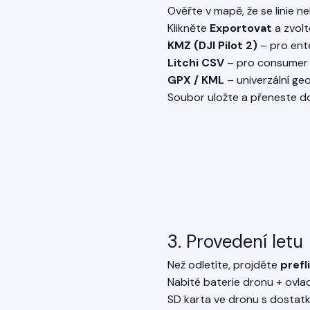
Ověřte v mapě, že se linie ne
Klikněte
Exportovat
a zvolt
KMZ (DJI Pilot 2)
– pro ente
Litchi CSV
– pro consumer d
GPX / KML
– univerzální ge
Soubor uložte a přeneste do
3. Provedení letu
Než odletíte, projděte
prefl
Nabité baterie dronu + ovla
SD karta ve dronu s dostat