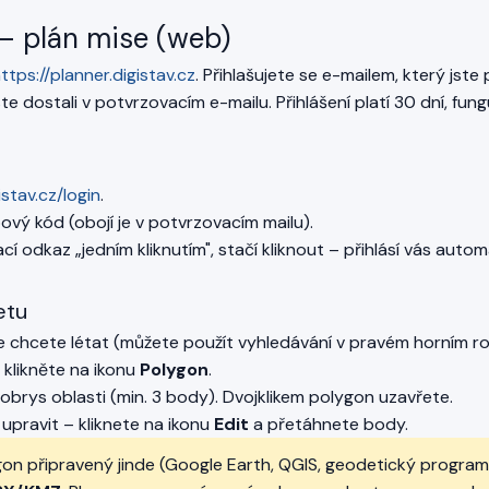
 – plán mise (web)
ttps://planner.digistav.cz
. Přihlašujete se e-mailem, který jste 
e dostali v potvrzovacím e-mailu. Přihlášení platí 30 dní, fun
istav.cz
/login
.
pový kód (obojí je v potvrzovacím mailu).
cí odkaz „jedním kliknutím", stačí kliknout – přihlásí vás autom
etu
de chcete létat (můžete použít vyhledávání v pravém horním ro
klikněte na ikonu
Polygon
.
obrys oblasti (min. 3 body). Dvojklikem polygon uzavřete.
pravit – kliknete na ikonu
Edit
a přetáhnete body.
n připravený jinde (Google Earth, QGIS, geodetický program