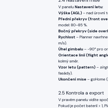
2.4 Nastavení mise
V panelu
Nastavení letu
:
Výška (AGL)
– nad úrovní t
Přední překryv (front ove
model: 80–85 %.
Bočný překryv (side over
Rychlost
– Planner navrhne
m/s).
Úhel gimbalu
– -90° pro or
Orientace linií (flight angl
kolmý směr.
Vzor letu (pattern)
–
sing
fasády).
Ukončení mise
– goHome (ná
2.5 Kontrola a export
V pravém panelu vidíte spo
Pokud je počet baterií > 1,