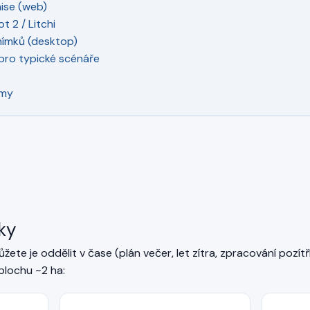
ise (web)
t 2 / Litchi
nímků (desktop)
ro typické scénáře
émy
oky
žete je oddělit v čase (plán večer, let zítra, zpracování pozítř
plochu ~2 ha: