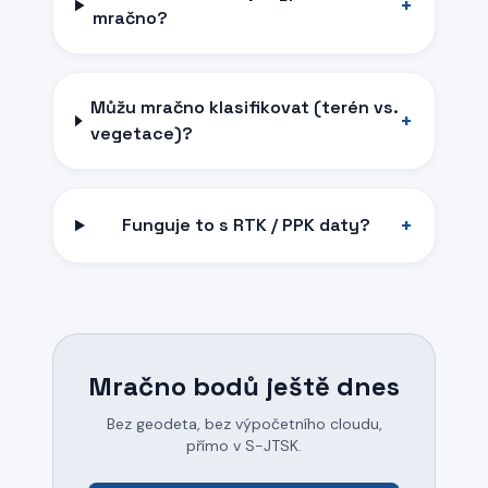
+
mračno?
Můžu mračno klasifikovat (terén vs.
+
vegetace)?
+
Funguje to s RTK / PPK daty?
Mračno bodů ještě dnes
Bez geodeta, bez výpočetního cloudu,
přímo v S-JTSK.