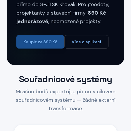
přímo do S-JTSK Křovák. Pro geodety,
projektanty a stavební firmy.
890 Kč
jednorázově
, neomezené projekty.
Koupit za 890 Kč
Více o aplikaci
Souřadnicové systémy
Mračno bodů exportujte přímo v cílovém
souřadnicovém systému — žádné externí
transformace.