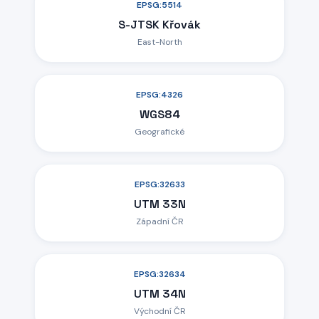
EPSG:5514
S-JTSK Křovák
East-North
EPSG:4326
WGS84
Geografické
EPSG:32633
UTM 33N
Západní ČR
EPSG:32634
UTM 34N
Východní ČR