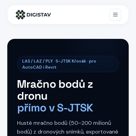
LAS / LAZ / PLY · S-JTSK Křovák · pro
AutoCAD i Revit
Mračno bodů z
dronu
přímo v S-JTSK
Husté mračno bodů (50–200 milionů
bodů) z dronových snímků, exportované