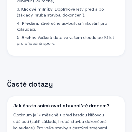
kubatur (12× ročně).
Klíčové milníky:
Doplňkové lety před a po
(základy, hrubá stavba, dokončení).
Předání:
Závěrečné as-built snímkování pro
kolaudaci.
Archiv:
Veškerá data ve vašem cloudu po 10 let
pro případné spory.
Časté dotazy
Jak často snímkovat staveniště dronem?
Optimum je 1× měsíčně + před každou klíčovou
událostí (zalití základů, hrubá stavba dokončená,
kolaudace). Pro velké stavby s častými změnami