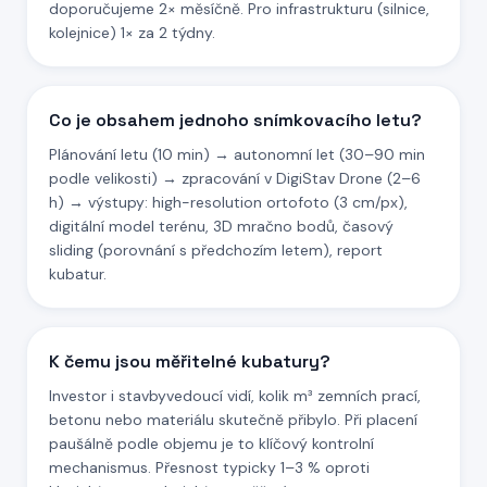
doporučujeme 2× měsíčně. Pro infrastrukturu (silnice,
kolejnice) 1× za 2 týdny.
Co je obsahem jednoho snímkovacího letu?
Plánování letu (10 min) → autonomní let (30–90 min
podle velikosti) → zpracování v DigiStav Drone (2–6
h) → výstupy: high-resolution ortofoto (3 cm/px),
digitální model terénu, 3D mračno bodů, časový
sliding (porovnání s předchozím letem), report
kubatur.
K čemu jsou měřitelné kubatury?
Investor i stavbyvedoucí vidí, kolik m³ zemních prací,
betonu nebo materiálu skutečně přibylo. Při placení
paušálně podle objemu je to klíčový kontrolní
mechanismus. Přesnost typicky 1–3 % oproti